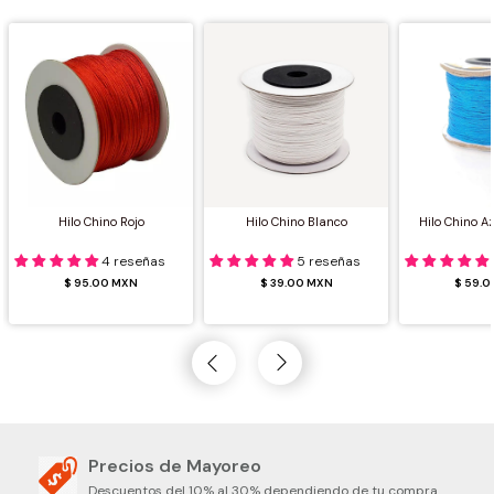
Hilo Chino Rojo
Hilo Chino Blanco
Hilo Chino A
4 reseñas
5 reseñas
$ 95.00 MXN
$ 39.00 MXN
$ 59.
Precios de Mayoreo
Descuentos del 10% al 30% dependiendo de tu compra