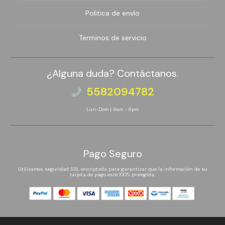
Politica de envío
Terminos de servicio
¿Alguna duda? Contáctanos.
5582094782
Lun-Dom | 9am - 6pm
Pago Seguro
Utilizamos seguridad SSL encriptada para garantizar que la información de su
tarjeta de pago esté 100% protegida.