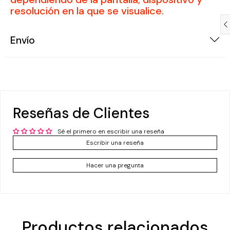
resolución en la que se visualice.
Compra ahora y paga a meses
sin tarjeta de crédito
Envío
Agrega tu producto al carrito y
elige pagar
1
con Meses sin Tarjeta.
En tu cuenta de Mercado Pago,
elige la
2
cantidad de meses
y confirma.
Paga mes a mes
con saldo disponible,
3
débito u otros medios.
Reseñas de Clientes
Crédito sujeto a aprobación.
Sé el primero en escribir una reseña
¿Tienes dudas? Consulta nuestra
Ayuda.
Escribir una reseña
Hacer una pregunta
Productos relacionados