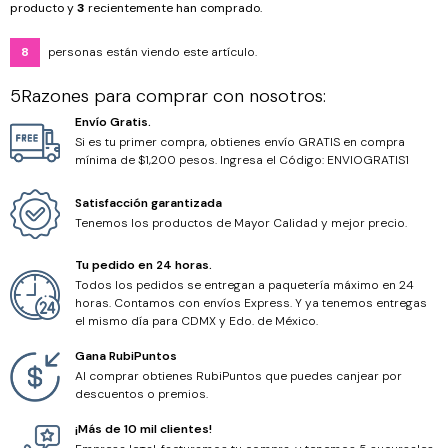
Cordones
producto y
3
recientemente han comprado.
Hilos
8
personas están viendo este artículo.
5Razones para comprar con nosotros:
Hilo Chino
Envío Gratis.
Si es tu primer compra, obtienes envío GRATIS en compra
Hilo Encerado
mínima de $1,200 pesos. Ingresa el Código: ENVIOGRATIS1
Hilo Metálico
Satisfacción garantizada
Tenemos los productos de Mayor Calidad y mejor precio.
Hilo Miyuki
Tu pedido en 24 horas.
Todos los pedidos se entregan a paquetería máximo en 24
horas. Contamos con envíos Express. Y ya tenemos entregas
el mismo día para CDMX y Edo. de México.
Gana RubiPuntos
Al comprar obtienes RubiPuntos que puedes canjear por
descuentos o premios.
¡Más de 10 mil clientes!