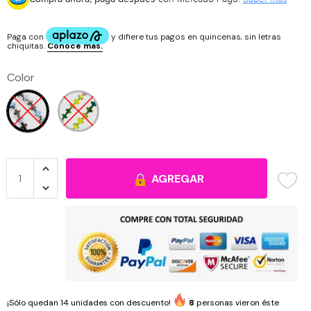
Cristal Corazón
Organizadores
Cuarzos
Cristal Cuadrado
Pinzas
Howlita
Color
Cristal Cubo
Ojo de Tigre
Cristal Gota
Ónix
Cristal Luneta
Piedras
AGREGAR
Cristal Octágono
Piedra Volcánica
Cristal Ovalo
Turquesina
Hilos y cordones
¡Sólo quedan
14
unidades con descuento!
8
personas vieron éste