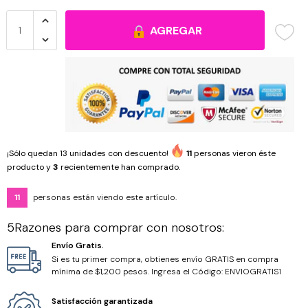
Cristal Corazón
Organizadores
Cuarzos
AGREGAR
Cristal Cuadrado
Pinzas
Howlita
Cristal Cubo
Ojo de Tigre
Cristal Gota
Ónix
¡Sólo quedan
13
unidades con descuento!
11
personas vieron éste
Cristal Luneta
producto y
3
recientemente han comprado.
Piedras
11
personas están viendo este artículo.
Cristal Octágono
Piedra Volcánica
5Razones para comprar con nosotros:
Cristal Ovalo
Turquesina
Envío Gratis.
Si es tu primer compra, obtienes envío GRATIS en compra
mínima de $1,200 pesos. Ingresa el Código: ENVIOGRATIS1
Hilos y cordones
Satisfacción garantizada