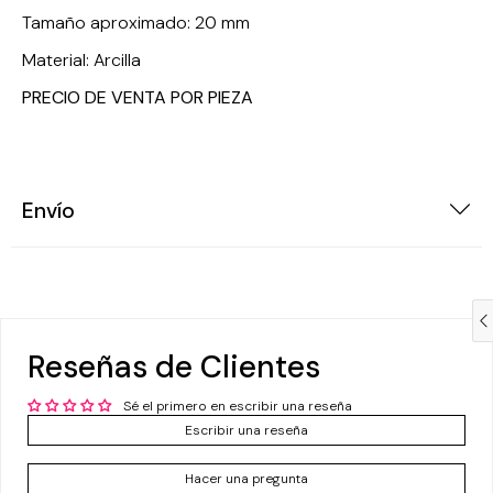
Tamaño aproximado: 20 mm
Material: Arcilla
PRECIO DE VENTA POR PIEZA
Envío
Compra ahora y paga a meses
sin tarjeta de crédito
Reseñas de Clientes
Agrega tu producto al carrito y
elige pagar
1
con Meses sin Tarjeta.
Sé el primero en escribir una reseña
En tu cuenta de Mercado Pago,
elige la
Escribir una reseña
2
cantidad de meses
y confirma.
Paga mes a mes
con saldo disponible,
3
Hacer una pregunta
débito u otros medios.