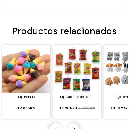
Crédito sujeto a aprobación.
¿Tienes dudas? Consulta nuestra
Ayuda.
Productos relacionados
Dije Helado
Dije Sabritas de Resina
Dije Perri
$ 4.00 MXN
$ 5.00 MXN
$ 10.00 MXN
$ 8.00 MXN